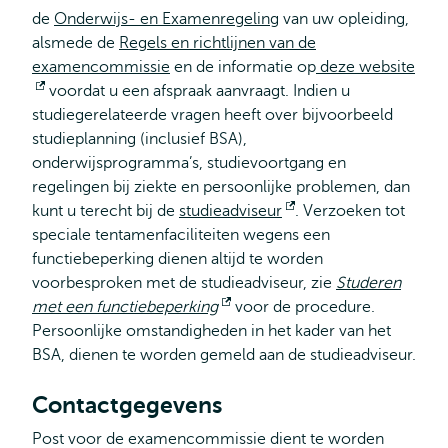
de
Onderwijs- en Examenregeling
van uw opleiding,
alsmede de
Regels en richtlijnen van de
examencommissie
en de informatie op
deze website
Opent
voordat u een afspraak aanvraagt. Indien u
studiegerelateerde vragen heeft over bijvoorbeeld
extern
studieplanning (inclusief BSA),
onderwijsprogramma’s, studievoortgang en
regelingen bij ziekte en persoonlijke problemen, dan
kunt u terecht bij de
studieadviseur
Opent
. Verzoeken tot
speciale tentamenfaciliteiten wegens een
extern
functiebeperking dienen altijd te worden
voorbesproken met de studieadviseur, zie
Studeren
met een functiebeperking
Opent
voor de procedure.
Persoonlijke omstandigheden in het kader van het
extern
BSA, dienen te worden gemeld aan de studieadviseur.
Contactgegevens
Post voor de examencommissie dient te worden