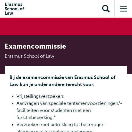
en naar
Erasmus
en naar de
Direct naar
School of
de
Toon
Op
zoekfunctie
subnavigatie
Law
inhoud
zoekveld
me
gaan
gaan
Examencommissie
Erasmus School of Law
Bij de examencommissie van Erasmus School of
Law kun je onder andere terecht voor:
Vrijstellingsverzoeken.
Aanvragen van speciale tentamenvoorzieningen/-
faciliteiten voor studenten met een
functiebeperking.*
Verzoeken met betrekking tot het mogen
afleggen van tussentijdse tentamens.