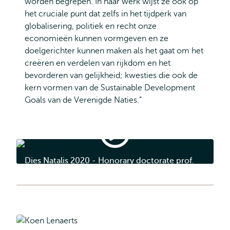
worden begrepen. In haar werk wijst ze ook op
het cruciale punt dat zelfs in het tijdperk van
globalisering, politiek en recht onze
economieën kunnen vormgeven en ze
doelgerichter kunnen maken als het gaat om het
creëren en verdelen van rijkdom en het
bevorderen van gelijkheid; kwesties die ook de
kern vormen van de Sustainable Development
Goals van de Verenigde Naties.”
Dies
Natalis
2020
Dies Natalis 2020 - Honorary doctorate prof.
-
Honorary
dr. Katharina Pistor
doctorate
prof.
dr.
Katharina
Pistor