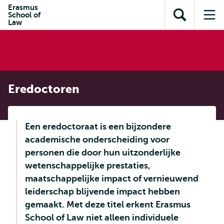
en naar
Erasmus
en naar de
Direct naar
School of
de
Toon
Op
zoekfunctie
subnavigatie
Law
inhoud
zoekveld
me
gaan
gaan
Eredoctoren
Een eredoctoraat is een bijzondere
academische onderscheiding voor
personen die door hun uitzonderlijke
wetenschappelijke prestaties,
maatschappelijke impact of vernieuwend
leiderschap blijvende impact hebben
gemaakt. Met deze titel erkent Erasmus
School of Law niet alleen individuele