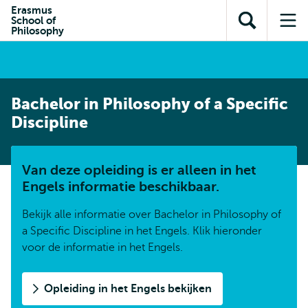
en naar
Erasmus
en naar de
Direct naar
School of
de
Toon
Op
zoekfunctie
subnavigatie
Philosophy
inhoud
zoekveld
me
gaan
gaan
Bachelor in Philosophy of a Specific
Discipline
Van deze opleiding is er alleen in het
Engels informatie beschikbaar.
Bekijk alle informatie over Bachelor in Philosophy of
a Specific Discipline in het Engels. Klik hieronder
voor de informatie in het Engels.
Opleiding in het Engels bekijken