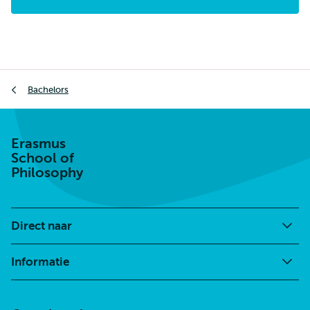
Kruimelpad
Bachelors
Erasmus
School of
Philosophy
Direct naar
Informatie