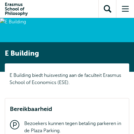
en naar
Erasmus
en naar de
Direct naar
School of
de
Toon
Op
zoekfunctie
subnavigatie
Philosophy
inhoud
zoekveld
me
gaan
gaan
E Building
E Building biedt huisvesting aan de faculteit Erasmus
School of Economics (ESE).
Bereikbaarheid
Bezoekers kunnen tegen betaling parkeren in
de Plaza Parking.