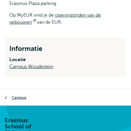
Erasmus Plaza parking.
Op MyEUR vind je de
openingstijden van de
gebouwen
Opent
van de EUR.
extern
Informatie
Locatie
Campus Woudestein
Kruimelpad
Campus
Erasmus
School of