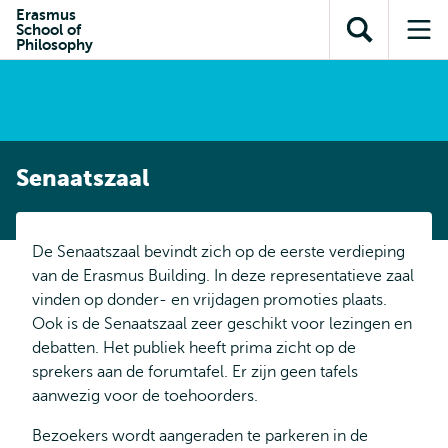
en naar
Erasmus
en naar de
Direct naar
School of
de
Toon
Op
zoekfunctie
subnavigatie
Philosophy
inhoud
zoekveld
me
gaan
gaan
Senaatszaal
De Senaatszaal bevindt zich op de eerste verdieping
van de Erasmus Building. In deze representatieve zaal
vinden op donder- en vrijdagen promoties plaats.
Ook is de Senaatszaal zeer geschikt voor lezingen en
debatten. Het publiek heeft prima zicht op de
sprekers aan de forumtafel. Er zijn geen tafels
aanwezig voor de toehoorders.
Bezoekers wordt aangeraden te parkeren in de