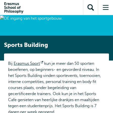
en naar
Erasmus
en naar de
Direct naar
School of
de
Toon
Op
zoekfunctie
subnavigatie
Philosophy
inhoud
zoekveld
me
gaan
gaan
Sports Building
Bij
Erasmus Sport
Opent
kun je meer dan 50 sporten
beoefenen, op beginners- en gevorderd niveau. In
extern
het Sports Building vinden sportevents, toernooien,
interne competities, personal training en body fit
courses plaats, onder begeleiding van
gecertificeerde trainers. Ook kun je in het Sports
Cafe genieten van heerlijke drankjes en maaltijden
tegen een studentenprijs. Het Sports Building is 7
dagen per week geopend.