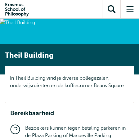
en naar
Erasmus
en naar de
Direct naar
School of
de
Toon
Op
zoekfunctie
subnavigatie
Philosophy
inhoud
zoekveld
me
gaan
gaan
Theil Building
In Theil Building vind je diverse collegezalen,
onderwijsruimten en de koffiecorner Beans Square.
Bereikbaarheid
Bezoekers kunnen tegen betaling parkeren in
de Plaza Parking of Mandeville Parking.