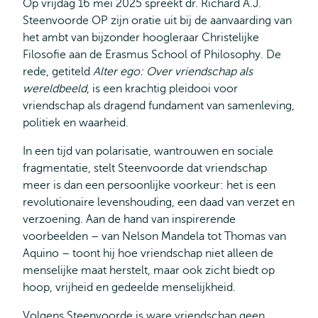
Op vrijdag 16 mei 2025 spreekt dr. Richard A.J.
Steenvoorde OP zijn oratie uit bij de aanvaarding van
het ambt van bijzonder hoogleraar Christelijke
Filosofie aan de Erasmus School of Philosophy. De
rede, getiteld
Alter ego: Over vriendschap als
wereldbeeld
, is een krachtig pleidooi voor
vriendschap als dragend fundament van samenleving,
politiek en waarheid.
In een tijd van polarisatie, wantrouwen en sociale
fragmentatie, stelt Steenvoorde dat vriendschap
meer is dan een persoonlijke voorkeur: het is een
revolutionaire levenshouding, een daad van verzet en
verzoening. Aan de hand van inspirerende
voorbeelden – van Nelson Mandela tot Thomas van
Aquino – toont hij hoe vriendschap niet alleen de
menselijke maat herstelt, maar ook zicht biedt op
hoop, vrijheid en gedeelde menselijkheid.
Volgens Steenvoorde is ware vriendschap geen