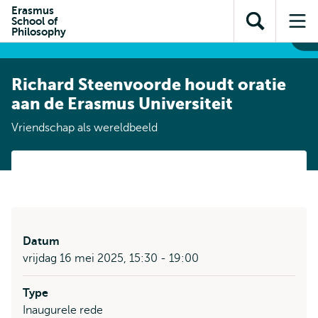
en naar
Erasmus
en naar de
Direct naar
School of
de
Toon
Op
zoekfunctie
subnavigatie
Philosophy
inhoud
zoekveld
me
gaan
gaan
Richard Steenvoorde houdt oratie
aan de Erasmus Universiteit
Vriendschap als wereldbeeld
Datum
vrijdag 16 mei 2025, 15:30 - 19:00
Type
Inaugurele rede