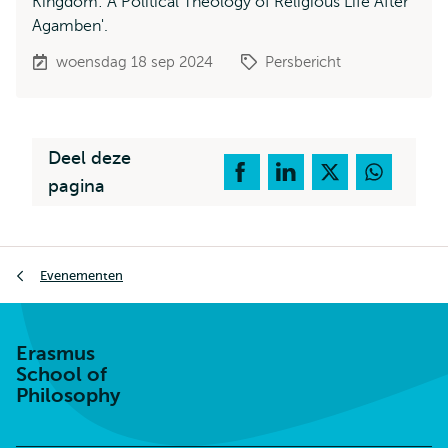
Kingdom: A Political Theology of Religious Life After
Agamben'.
woensdag 18 sep 2024
Persbericht
Deel deze
pagina
Kruimelpad
Evenementen
Erasmus
School of
Philosophy