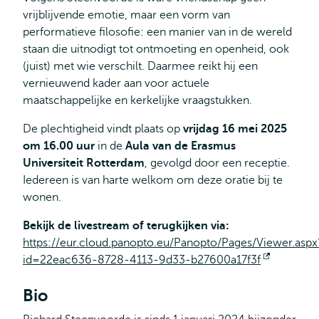
vrijblijvende emotie, maar een vorm van
performatieve filosofie: een manier van in de wereld
staan die uitnodigt tot ontmoeting en openheid, ook
(juist) met wie verschilt. Daarmee reikt hij een
vernieuwend kader aan voor actuele
maatschappelijke en kerkelijke vraagstukken.
De plechtigheid vindt plaats op
vrijdag 16 mei 2025
om 16.00 uur
in de
Aula van de Erasmus
Universiteit Rotterdam
, gevolgd door een receptie.
Iedereen is van harte welkom om deze oratie bij te
wonen.
Bekijk de livestream of terugkijken via:
https://eur.cloud.panopto.eu/Panopto/Pages/Viewer.aspx
id=22eac636-8728-4113-9d33-b27600a17f3f
Opent
extern
Bio