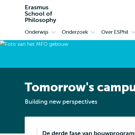
Erasmus
School of
Philosophy
Onderwijs
Onderzoek
Over ESPhil
Primair
Open
Open
O
submenu
submenu
s
Onderwijs
Onderzoek
O
E
Tomorrow's camp
Building new perspectives
De derde fase van bouwprogramma