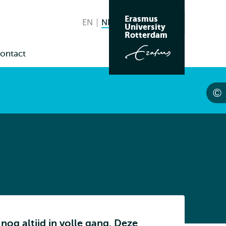
Erasmus
EN
English
NL
Nederlands huidige taal
Zoeken
University
Wissel
Rotterdam
naar
ontact
taal
enu
us
g altijd in volle gang. Deze