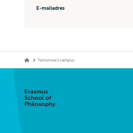
E-mailadres
Kruimelpad
Tomorrow's campus
Erasmus School of Philosophy
Erasmus
School of
Philosophy