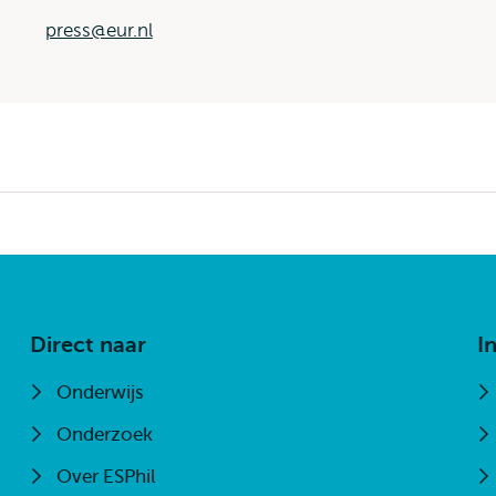
press@eur.nl
Direct naar
I
Onderwijs
Onderzoek
Over ESPhil