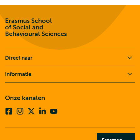
School
of
Social
and
Erasmus School
Behavioural
of Social and
Sciences
Behavioural Sciences
Direct naar
Informatie
Onze kanalen
Facebook
Instagram
X
Linkedin
Youtube
(voorheen
twitter)