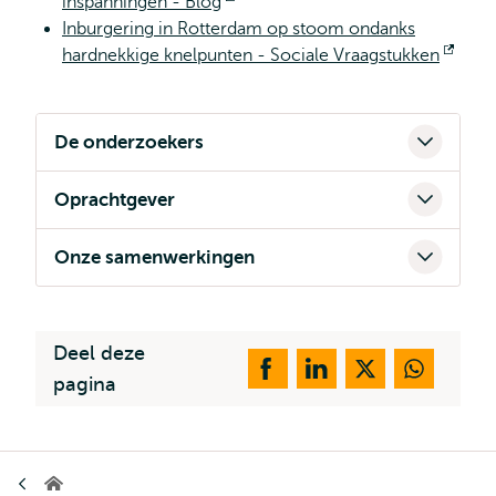
inspanningen - Blog
Opent
Inburgering in Rotterdam op stoom ondanks
extern
hardnekkige knelpunten - Sociale Vraagstukken
Open
exte
De onderzoekers
Oprachtgever
Onze samenwerkingen
Deel deze
pagina
Kruimelpad
Erasmus