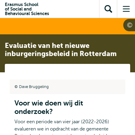
en naar
Erasmus School
en naar de
Direct naar
of Social and
de
Toon
Op
zoekfunctie
subnavigatie
Behavioural Sciences
inhoud
zoekveld
me
gaan
gaan
Evaluatie van het nieuwe
inburgeringsbeleid in Rotterdam
Dave Bruggeling
Voor wie doen wij dit
onderzoek?
Voor een periode van vier jaar (2022-2026)
evalueren we in opdracht van de gemeente