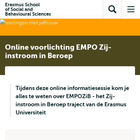
en naar
Erasmus School
en naar de
Direct naar
of Social and
de
Toon
Op
zoekfunctie
subnavigatie
Behavioural Sciences
inhoud
zoekveld
me
gaan
gaan
Online voorlichting EMPO Zij-
instroom in Beroep
Tijdens deze online informatiesessie kom je
alles te weten over EMPOZiB - het Zij-
instroom in Beroep traject van de Erasmus
Universiteit