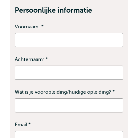
Persoonlijke informatie
Voornaam:
*
Dit
veld
is
verplicht
Achternaam:
*
Dit
veld
is
verplicht
Wat is je vooropleiding/huidige opleiding?
*
Dit
veld
is
verplicht
Email
*
Dit
veld