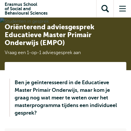
en naar
Erasmus School
en naar de
Direct naar
of Social and
de
Toon
Op
zoekfunctie
subnavigatie
Behavioural Sciences
inhoud
zoekveld
me
gaan
gaan
Oriënterend adviesgesprek
Educatieve Master Primair
Onderwijs (EMPO)
Vraag een 1-op-1 adviesgesprek aan
Ben je geïnteresseerd in de Educatieve
Master Primair Onderwijs, maar kom je
graag nog wat meer te weten over het
masterprogramma tijdens een individueel
gesprek?