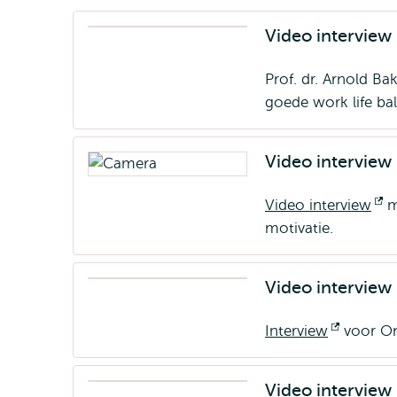
Video interview
Prof. dr. Arnold B
goede work life ba
Video interview
Video interview
O
m
motivatie.
ex
Video interview
Interview
Opent
voor On
extern
Video interview