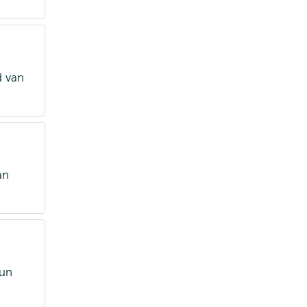
d van
an
hun