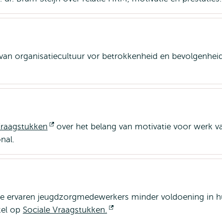
 van organisatiecultuur vor betrokkenheid en bevolgenhei
 Vraagstukken
Opent
over het belang van motivatie voor werk v
nal.
extern
tie ervaren jeugdzorgmedewerkers minder voldoening in 
kel op
Sociale Vraagstukken.
Opent