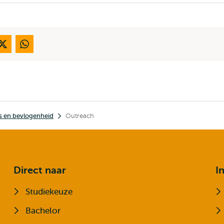
extern
ss en bevlogenheid
Outreach
Direct naar
I
Studiekeuze
Bachelor