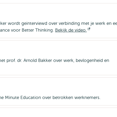
akker wordt geinterviewd over verbinding met je werk en e
lance voor Better Thinking.
Bekijk de video.
Opent
extern
pent
et prof. dr. Arnold Bakker over werk, bevlogenheid en
tern
e Minute Education over betrokken werknemers.