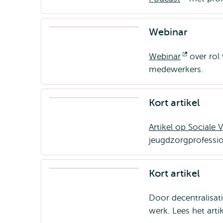
extern
Webinar
Webinar
Opent
over rol
medewerkers.
extern
Kort artikel
Artikel op Sociale
jeugdzorgprofessio
Kort artikel
Door decentralisa
werk. Lees het arti