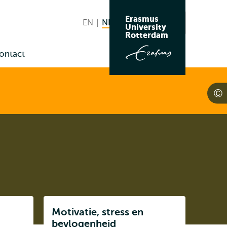
Erasmus
EN
English
NL
Nederlands huidige taal
Zoeken
University
Wissel
Rotterdam
naar
ontact
taal
enu
us
Listen
Motivatie, stress en
Subnavigatie
bevlogenheid