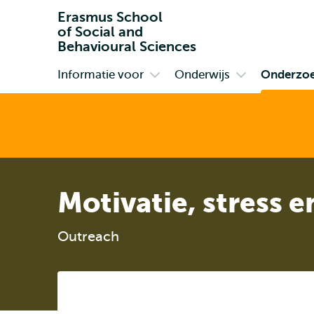
Erasmus School
of Social and
Behavioural Sciences
Informatie voor
Onderwijs
Onderzo
Primair
Open
Open
submenu
submenu
Informatie
Onderwijs
voor
Motivatie, stress 
Outreach