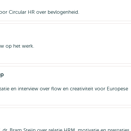
pent
oor Circular HR over bevlogenheid.
xtern
ow op het werk.
op
atie en interview over flow en creativiteit voor Europese
 dr. Bram Steijn over relatie HRM, motivatie en prestaties.