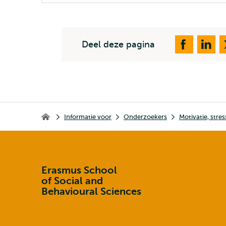
Deel deze pagina
Kruimelpad
Informatie voor
Onderzoekers
Motivatie, stre
Erasmus School of Social and Behavioural Sciences
Erasmus School
of Social and
Behavioural Sciences