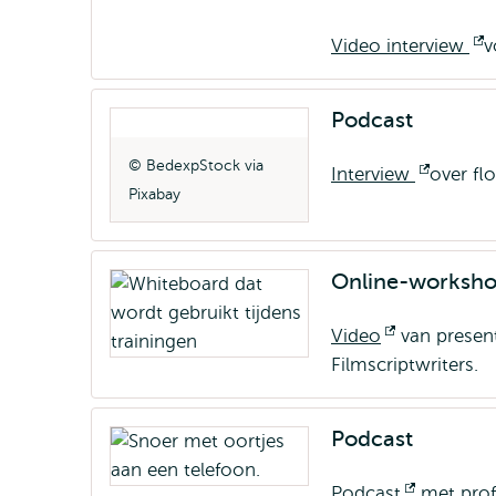
Video interview
O
v
e
Podcast
BedexpStock via
Interview
Opent
over fl
Pixabay
extern
Online-worksh
Video
Opent
van present
Filmscriptwriters.
extern
Podcast
Podcast
Opent
met prof.