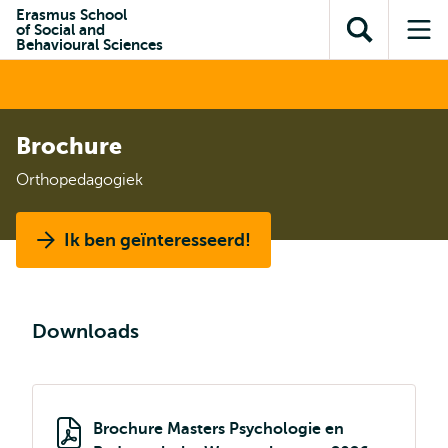
en naar
Erasmus School
en naar de
Direct naar
of Social and
de
Toon
Op
zoekfunctie
subnavigatie
Behavioural Sciences
inhoud
zoekveld
me
gaan
gaan
Brochure
Orthopedagogiek
Ik ben geïnteresseerd!
Downloads
Brochure Masters Psychologie en