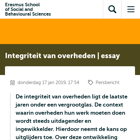
en naar
Erasmus School
en naar de
Direct naar
of Social and
de
Toon
Op
zoekfunctie
subnavigatie
Behavioural Sciences
inhoud
zoekveld
me
gaan
gaan
Integriteit van overheden | essay
donderdag 17 jan 2019, 17:54
Persbericht
De integriteit van overheden ligt de laatste
jaren onder een vergrootglas. De context
waarin overheden hun werk moeten doen
wordt steeds uitdagender en
ingewikkelder. Hierdoor neemt de kans op
uitglijders toe. Over deze ontwikkeling