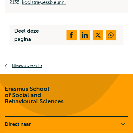
2135,
kooistra@essb.eur.nl
Deel deze
pagina
Kruimelpad
Nieuwsoverzicht
Erasmus School
of Social and
Behavioural Sciences
Direct naar