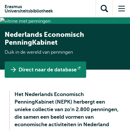
en naar
en naar de
Direct naar
Erasmus
de
Universiteitsbibliotheek
Toon
Op
zoekfunctie
subnavigatie
inhoud
zoekveld
me
gaan
gaan
Nederlands Economisch
PenningKabinet
Duik in de wereld van penningen
Direct naar de database
Opent
extern
Het Nederlands Economisch
PenningKabinet (NEPK) herbergt een
unieke collectie van zo'n 2.800 penningen,
die samen een beeld vormen van
economische activiteiten in Nederland