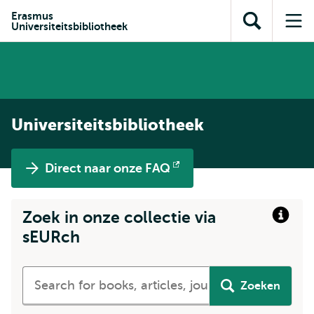
en naar
en naar de
Direct naar
Erasmus
de
Universiteitsbibliotheek
Toon
Op
zoekfunctie
subnavigatie
inhoud
zoekveld
me
gaan
gaan
Universiteitsbibliotheek
Direct naar onze FAQ
Opent
extern
Zoek in onze collectie via
Info
link
sEURch
Doorzoek
Zoeken
onze
collectie