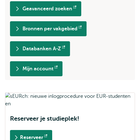
Geavanceerd zoeken
Opent
extern
Bronnen per vakgebied
Opent
extern
Databanken A-Z
Opent
extern
Mijn account
Opent
extern
Reserveer je studieplek!
Reserveer