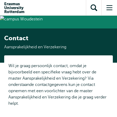
en naar
Erasmus
en naar de
Direct naar
University
de
Toon
Op
zoekfunctie
subnavigatie
Rotterdam
inhoud
zoekveld
me
gaan
gaan
Contact
Aansprakelijkheid en Verzekering
Wil je graag persoonlijk contact, omdat je
bijvoorbeeld een specifieke vraag hebt over de
master Aansprakelijkheid en Verzekering? Via
onderstaande contactgegevens kun je contact
opnemen met een voorlichter van de master
Aansprakelijkheid en Verzekering die je graag verder
helpt.