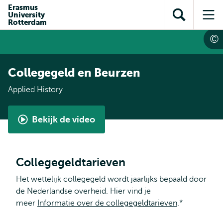
en naar
Erasmus
en naar de
Direct naar
University
de
Toon
Op
zoekfunctie
subnavigatie
Rotterdam
inhoud
zoekveld
me
gaan
gaan
Collegegeld en Beurzen
Applied History
Bekijk de video
Applied
History
by
Collegegeldtarieven
Reza
Het wettelijk collegegeld wordt jaarlijks bepaald door
de Nederlandse overheid. Hier vind je
meer
Informatie over de collegegeldtarieven
.*