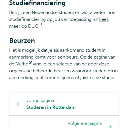
Studiefinanciering
Ben jij een Nederlandse student en wil je weten hoe
studiefinanciering op jou van toepassing is?
Lees
meer op DUO
Opent
.
extern
Beurzen
Het is mogelijk dat je als aankomend student in
aanmerking komt voor een beurs. Op de pagina van
de
Nuffic
Opent
vind je een selectie van de door deze
organisatie beheerde beurzen waarvoor studenten in
extern
aanmerking kunt komen tijdens of juist na de studie.
vorige pagina
Opleiding
Studeren in Rotterdam
pagina
navigatie
volgende pagina