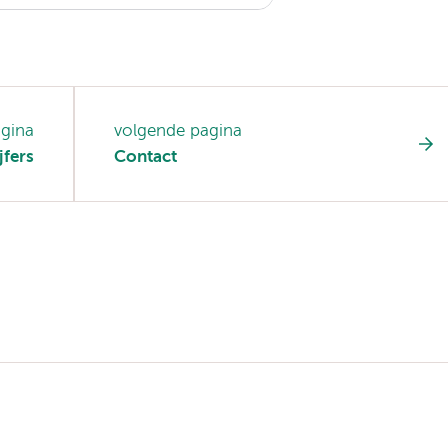
agina
volgende pagina
jfers
Contact