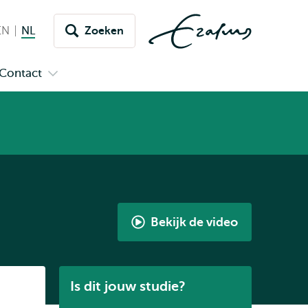
EN
English
NL
Nederlands huidige taal
Zoeken
issel
aar
Contact
n
Open
aal
menu
submenu
pus
Contact
Bekijk de video
Student
aan
het
Listen
Is dit jouw studie?
woord
-