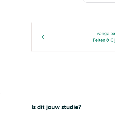
Opleiding
vorige p
pagina
Feiten & Ci
navigatie
Is dit jouw studie?