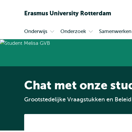
Erasmus
University
Rotterdam
Onderwijs
Onderzoek
Samenwerken
Primair
Open
Open
submenu
submenu
Onderwijs
Onderzoek
Chat met onze stud
Grootstedelijke Vraagstukken en Beleid