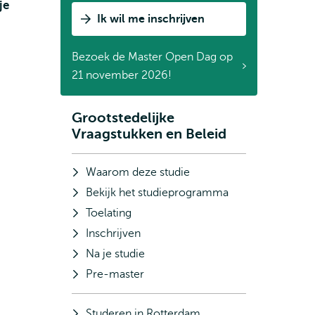
je
Grootstedelijke
Ik wil me inschrijven
Vraagstukken
en
Bezoek de Master Open Dag op
Beleid
21 november 2026!
Grootstedelijke
Subnavigatie
Vraagstukken en Beleid
Waarom deze studie
Bekijk het studieprogramma
Toelating
Inschrijven
Na je studie
Pre-master
Studeren in Rotterdam