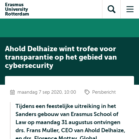
en naar
Erasmus
en naar de
Direct naar
University
de
Toon
Op
zoekfunctie
subnavigatie
Rotterdam
inhoud
zoekveld
me
gaan
gaan
Ahold Delhaize wint trofee voor
transparantie op het gebied van
cybersecurity
maandag 7 sep 2020, 10:00
Persbericht
Tijdens een feestelijke uitreiking in het
Sanders gebouw van Erasmus School of
Law op maandag 31 augustus ontvingen
drs. Frans Muller, CEO van Ahold Delhaize,
en drs. Florence Mottay, Global