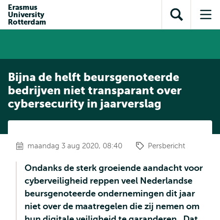
en naar
Erasmus
en naar de
Direct naar
University
de
Toon
Op
zoekfunctie
subnavigatie
Rotterdam
inhoud
zoekveld
me
gaan
gaan
Bijna de helft beursgenoteerde
bedrijven niet transparant over
cybersecurity in jaarverslag
maandag 3 aug 2020, 08:40
Persbericht
Ondanks de sterk groeiende aandacht voor
cyberveiligheid reppen veel Nederlandse
beursgenoteerde ondernemingen dit jaar
niet over de maatregelen die zij nemen om
hun digitale veiligheid te garanderen. Dat