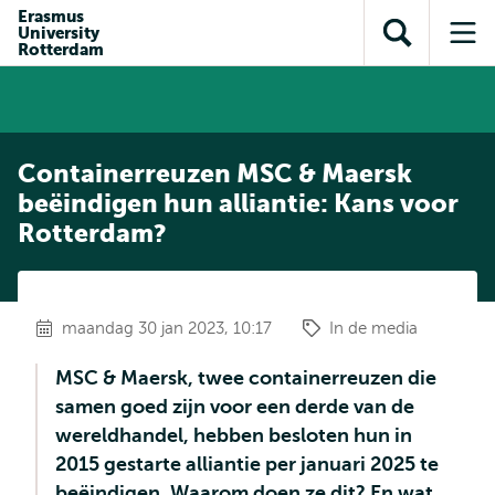
en naar
Erasmus
en naar de
Direct naar
University
de
Toon
Op
zoekfunctie
subnavigatie
Rotterdam
inhoud
zoekveld
me
gaan
gaan
Containerreuzen MSC & Maersk
beëindigen hun alliantie: Kans voor
Rotterdam?
maandag 30 jan 2023, 10:17
In de media
MSC & Maersk, twee containerreuzen die
samen goed zijn voor een derde van de
wereldhandel, hebben besloten hun in
2015 gestarte alliantie per januari 2025 te
beëindigen. Waarom doen ze dit? En wat