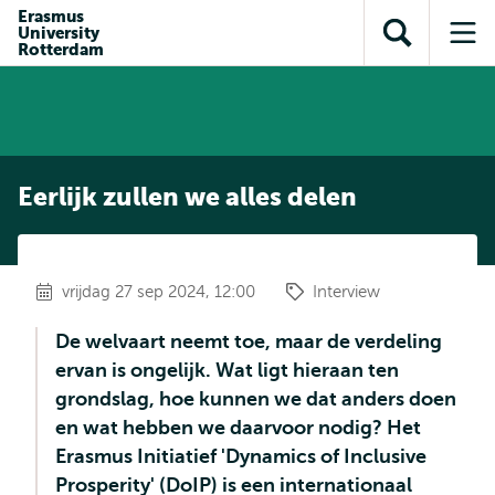
en naar
Erasmus
en naar de
Direct naar
University
de
Toon
Op
zoekfunctie
subnavigatie
Rotterdam
inhoud
zoekveld
me
gaan
gaan
Eerlijk zullen we alles delen
vrijdag 27 sep 2024, 12:00
Interview
De welvaart neemt toe, maar de verdeling
ervan is ongelijk. Wat ligt hieraan ten
grondslag, hoe kunnen we dat anders doen
en wat hebben we daarvoor nodig? Het
Erasmus Initiatief 'Dynamics of Inclusive
Prosperity' (DoIP) is een internationaal