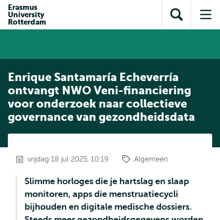
en naar
Erasmus
en naar de
Direct naar
University
de
Toon
Op
zoekfunctie
subnavigatie
Rotterdam
inhoud
zoekveld
me
gaan
gaan
Enrique Santamaría Echeverría
ontvangt NWO Veni-financiering
voor onderzoek naar collectieve
governance van gezondheidsdata
vrijdag 18 jul 2025, 10:19
Algemeen
Slimme horloges die je hartslag en slaap
monitoren, apps die menstruatiecycli
bijhouden en digitale medische dossiers.
Steeds meer gezondheidsgegevens worden