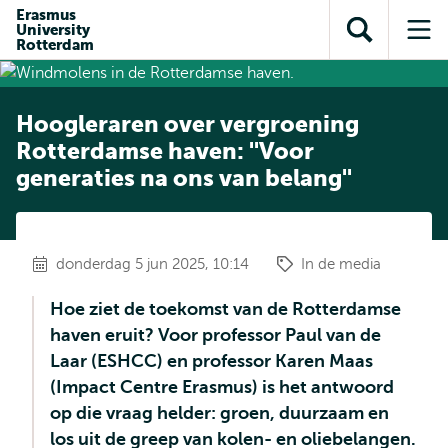
en naar
Erasmus
en naar de
Direct naar
University
de
Toon
Op
zoekfunctie
subnavigatie
Rotterdam
inhoud
zoekveld
me
gaan
gaan
Hoogleraren over vergroening
Rotterdamse haven: ''Voor
generaties na ons van belang''
donderdag 5 jun 2025, 10:14
In de media
Hoe ziet de toekomst van de Rotterdamse
haven eruit? Voor professor Paul van de
Laar (ESHCC) en professor Karen Maas
(Impact Centre Erasmus) is het antwoord
op die vraag helder: groen, duurzaam en
los uit de greep van kolen- en oliebelangen.