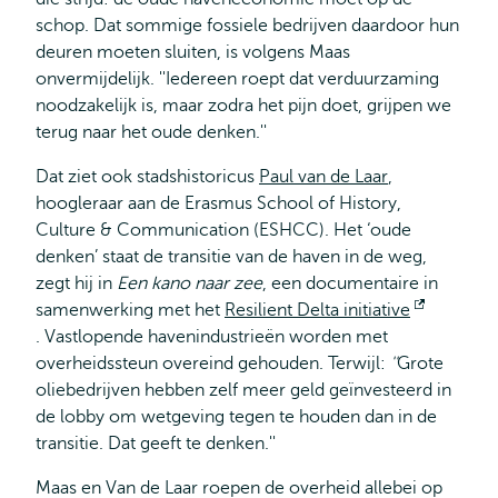
schop. Dat sommige fossiele bedrijven daardoor hun
deuren moeten sluiten, is volgens Maas
onvermijdelijk. ''Iedereen roept dat verduurzaming
noodzakelijk is, maar zodra het pijn doet, grijpen we
terug naar het oude denken.''
Dat ziet ook stadshistoricus
Paul van de Laar
,
hoogleraar aan de Erasmus School of History,
Culture & Communication (ESHCC). Het ‘oude
denken’ staat de transitie van de haven in de weg,
zegt hij in
Een kano naar zee
, een documentaire in
samenwerking met het
Resilient Delta initiative
Opent
.
Vastlopende havenindustrieën worden met
extern
overheidssteun overeind gehouden. Terwijl:
''
Grote
oliebedrijven hebben zelf meer geld geïnvesteerd in
de lobby om wetgeving tegen te houden dan in de
transitie. Dat geeft te denken.''
Maas en Van de Laar roepen de overheid allebei op