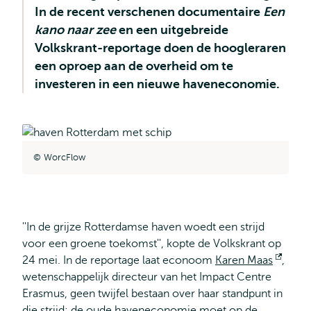
In de recent verschenen documentaire
Een
kano naar zee
en een uitgebreide
Volkskrant-reportage doen de hoogleraren
een oproep aan de overheid om te
investeren in een nieuwe haveneconomie.
WorcFlow
''In de grijze Rotterdamse haven woedt een strijd
voor een groene toekomst'', kopte de Volkskrant op
24 mei. In de reportage laat econoom
Karen Maas
Open
,
wetenschappelijk directeur van het Impact Centre
exter
Erasmus, geen twijfel bestaan over haar standpunt in
die strijd: de oude haveneconomie moet op de