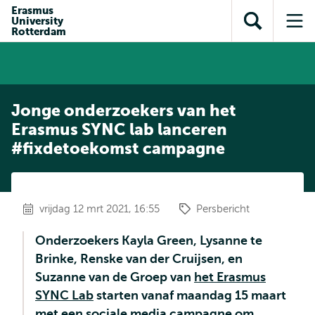
en naar
Erasmus
en naar de
Direct naar
University
de
Toon
Op
zoekfunctie
subnavigatie
Rotterdam
inhoud
zoekveld
me
gaan
gaan
Jonge onderzoekers van het
Erasmus SYNC lab lanceren
#fixdetoekomst campagne
vrijdag 12 mrt 2021, 16:55
Persbericht
Onderzoekers Kayla Green, Lysanne te
Brinke, Renske van der Cruijsen, en
Suzanne van de Groep van
het Erasmus
SYNC Lab
starten vanaf maandag 15 maart
met een sociale media campagne om