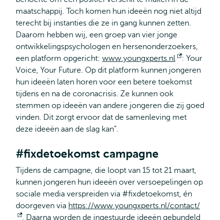
maatschappij. Toch komen hun ideeën nog niet altijd
terecht bij instanties die ze in gang kunnen zetten.
Daarom hebben wij, een groep van vier jonge
ontwikkelingspsychologen en hersenonderzoekers,
een platform opgericht:
www.youngxperts.nl
Opent
: Your
Voice, Your Future. Op dit platform kunnen jongeren
extern
hun ideeën laten horen voor een betere toekomst
tijdens en na de coronacrisis. Ze kunnen ook
stemmen op ideeën van andere jongeren die zij goed
vinden. Dit zorgt ervoor dat de samenleving met
deze ideeën aan de slag kan”.
#fixdetoekomst campagne
Tijdens de campagne, die loopt van 15 tot 21 maart,
kunnen jongeren hun ideeën over versoepelingen op
sociale media verspreiden via #fixdetoekomst, én
doorgeven via
https://www.youngxperts.nl/contact/
Opent
. Daarna worden de ingestuurde ideeën gebundeld