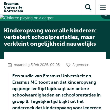
en naar
Erasmus
en naar de
Direct naar
University
de
Toon
Op
zoekfunctie
subnavigatie
Rotterdam
inhoud
zoekveld
me
gaan
gaan
Kinderopvang voor alle kinderen:
verbetert schoolprestaties, maar
verkleint ongelijkheid nauwelijks
maandag 3 feb 2025, 09:05
Algemeen
Een studie van Erasmus Universiteit en
Erasmus MC toont aan dat kinderopvang
op jonge leeftijd bijdraagt aan betere
schoolvaardigheden en schoolprestaties in
groep 8. Tegelijkertijd blijkt uit het
onderzoek dat kinderopvang voor iedereen