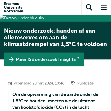
en naar
Erasmus
en naar de
Direct naar
University
de
Toon
Op
zoekfunctie
subnavigatie
Rotterdam
inhoud
zoekveld
me
gaan
gaan
Nieuw onderzoek: handen af van
oliereserves om aan de
klimaatdrempel van 1,5°C te voldoen
Meer ISS onderzoek InSightS
Opent
extern
woensdag 20 mrt 2024, 10:46
Publicatie
Om de opwarming van de aarde onder de
1,5°C te houden, moeten we de uitstoot
van koolstofdioxide (CO₂) in de lucht