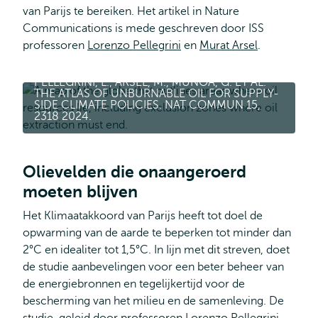
van Parijs te bereiken. Het artikel in Nature
Communications is mede geschreven door ISS
professoren
Lorenzo Pellegrini
en
Murat Arsel
.
PELLEGRINI, L., ARSEL, M., MUÑOA, G. ET AL.
THE ATLAS OF UNBURNABLE OIL FOR SUPPLY-
SIDE CLIMATE POLICIES. NAT COMMUN 15,
2318 2024.
Olievelden die onaangeroerd
moeten blijven
Het Klimaatakkoord van Parijs heeft tot doel de
opwarming van de aarde te beperken tot minder dan
2°C en idealiter tot 1,5°C. In Iijn met dit streven, doet
de studie aanbevelingen voor een beter beheer van
de energiebronnen en tegelijkertijd voor de
bescherming van het milieu en de samenleving. De