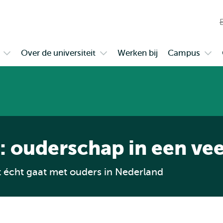
en naar
en naar de
Direct naar
de
zoekfunctie
subnavigatie
inhoud
W
gaan
gaan
n
Over de universiteit
Werken bij
Campus
Open
Open
Ope
t
submenu
submenu
sub
Samenwerken
Over
Cam
de
universiteit
 ouderschap in een vee
t écht gaat met ouders in Nederland