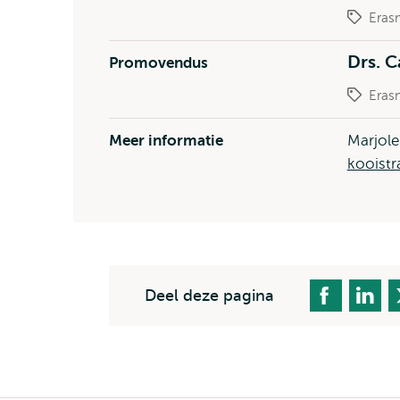
Eras
Drs. 
Promovendus
Eras
Meer informatie
Marjole
kooistr
Deel deze pagina