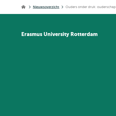
Kruimelpad
Nieuwsoverzicht
Ouders onder druk: ouderschap i
Home
Erasmus
University
Rotterdam