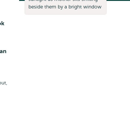
ok
van
out,