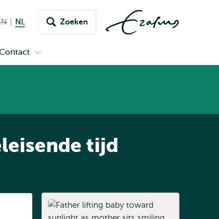
EN
English not available
NL
Nederlands huidige taal
Zoeken
issel
aar
Contact
n
Open
aal
menu
submenu
pus
Contact
leisende tijd
Listen