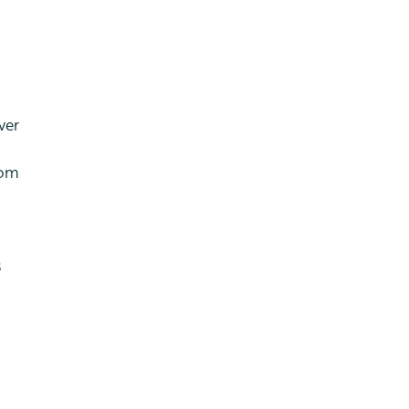
ver
 om
s