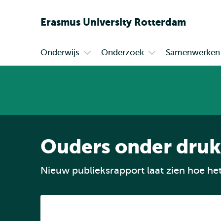
Erasmus
University
Rotterdam
Onderwijs
Onderzoek
Samenwerken
Primair
Open
Open
submenu
submenu
Onderwijs
Onderzoek
Ouders onder druk:
Nieuw publieksrapport laat zien hoe he