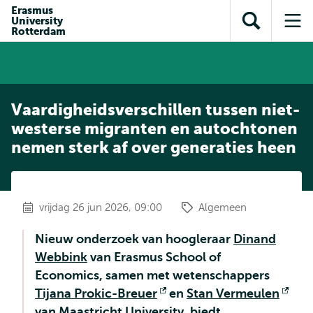
en naar
Erasmus
en naar de
Direct naar
University
de
Toon
Op
zoekfunctie
subnavigatie
Rotterdam
inhoud
zoekveld
me
gaan
gaan
Vaardigheidsverschillen tussen niet-
westerse migranten en autochtonen
nemen sterk af over generaties heen
vrijdag 26 jun 2026, 09:00
Algemeen
Nieuw onderzoek van hoogleraar
Dinand
Webbink
van Erasmus School of
Economics, samen met wetenschappers
Tijana Prokic-Breuer
Opent
en
Stan Vermeulen
Ope
van Maastricht University, biedt
extern
ext