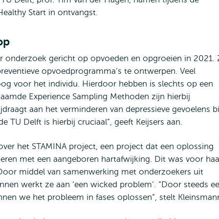
Healthy Start in ontvangst.
op
aar onderzoek gericht op opvoeden en opgroeien in 2021. 
s preventieve opvoedprogramma’s te ontwerpen. Veel
 voor het individu. Hierdoor hebben is slechts op een
enaamde Experience Sampling Methoden zijn hierbij
jdraagt aan het verminderen van depressieve gevoelens bi
U Delft is hierbij cruciaal”, geeft Keijsers aan.
over het STAMINA project, een project dat een oplossing
eren met een aangeboren hartafwijking. Dit was voor haa
 Door middel van samenwerking met onderzoekers uit
ezinnen werkt ze aan ‘een wicked problem’. “Door steeds e
nnen we het probleem in fases oplossen”, stelt Kleinsman