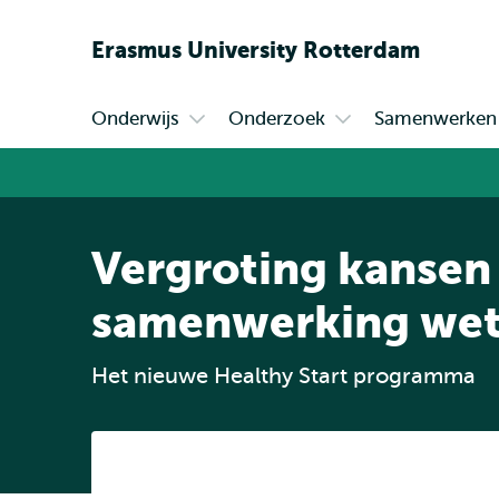
Erasmus
University
Rotterdam
Onderwijs
Onderzoek
Samenwerken
Primair
Open
Open
submenu
submenu
Onderwijs
Onderzoek
Vergroting kansen 
samenwerking wete
Het nieuwe Healthy Start programma