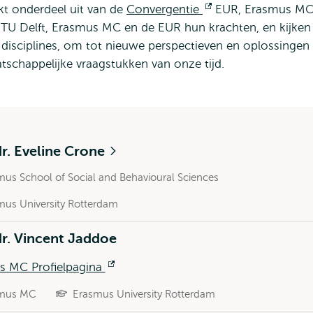
kt onderdeel uit van de
Convergentie
Opent
EUR, Erasmus MC
 TU Delft, Erasmus MC en de EUR hun krachten, en kijken
extern
 disciplines, om tot nieuwe perspectieven en oplossingen 
chappelijke vraagstukken van onze tijd.
dr. Eveline Crone
mus School of Social and Behavioural Sciences
mus University Rotterdam
dr. Vincent Jaddoe
s MC Profielpagina
Opent
extern
mus MC
Erasmus University Rotterdam