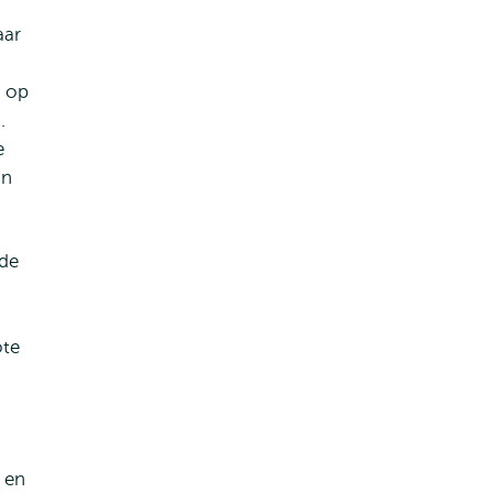
aar
s op
.
e
an
gde
ote
) en