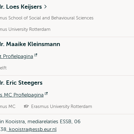
dr. Loes Keijsers
mus School of Social and Behavioural Sciences
mus University Rotterdam
dr. Maaike Kleinsmann
t Profielpagina
Opent
extern
elft
dr. Eric Steegers
s MC Profielpagina
Opent
extern
mus MC
Erasmus University Rotterdam
in Kooistra, mediarelaties ESSB, 06
38,
kooistra@essb.eur.nl