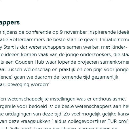
happers
 tijdens de conferentie op 9 november inspirerende idee
tie Rotterdammers de beste start te geven. Initiatiefnem
hy Start is dat wetenschappers samen werken met kinder-
te ideeën komen vaak van de jonge onderzoekers, die sta
oals een Gouden Hub waar lopende projecten samenkome
aat tussen wetenschap en praktijk en een prijs voor jonge
cience) gaan we daarom de komende tijd gezamenlijk
tart beweging worden”
en wetenschappelijke instellingen was er enthousiasme:
ergentie voor bedoeld is: de beste wetenschappers aan he
 uitdagingen van deze tijd. Zo veel mogelijk gelijke kan
van deze vraagstukken.” aldus collegevoorzitter EUR prof
 TU Delft, prof. Tim van der Hagen, namen tijdens de