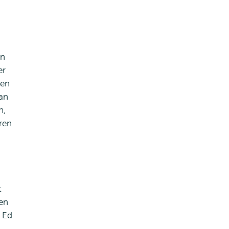
ën
er
 en
an
n,
ren
t
sen
. Ed