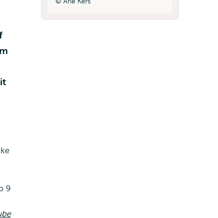
Arie Kers
f
om
it
jke
p 9
ube