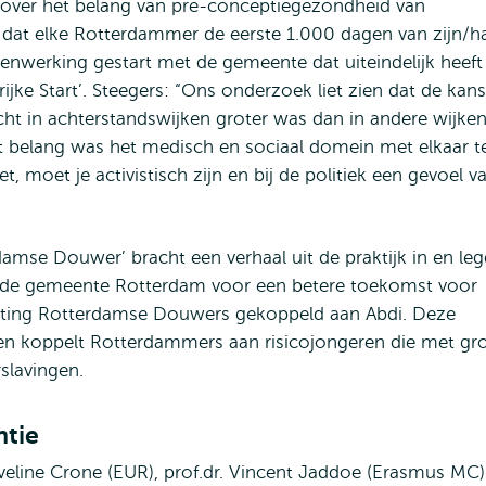
e over het belang van pre-conceptiegezondheid van
dat elke Rotterdammer de eerste 1.000 dagen van zijn/h
amenwerking gestart met de gemeente dat uiteindelijk heeft
ijke Start’. Steegers: “Ons onderzoek liet zien dat de kan
t in achterstandswijken groter was dan in andere wijken
t belang was het medisch en sociaal domein met elkaar t
t, moet je activistisch zijn en bij de politiek een gevoel v
damse Douwer’ bracht een verhaal uit de praktijk in en le
van de gemeente Rotterdam voor een betere toekomst voor
chting Rotterdamse Douwers gekoppeld aan Abdi. Deze
t en koppelt Rotterdammers aan risicojongeren die met gr
slavingen.
ntie
r. Eveline Crone (EUR), prof.dr. Vincent Jaddoe (Erasmus MC