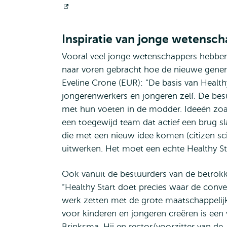
Opent
extern
Inspiratie van jonge wetensc
Vooral veel jonge wetenschappers hebben
naar voren gebracht hoe de nieuwe genera
Eveline Crone (EUR): “De basis van Healt
jongerenwerkers en jongeren zelf. De bes
met hun voeten in de modder. Ideeën z
een toegewijd team dat actief een brug sl
die met een nieuw idee komen (citizen s
uitwerken. Het moet een echte Healthy S
Ook vanuit de bestuurders van de betrokk
“Healthy Start doet precies waar de conv
werk zetten met de grote maatschappelijke
voor kinderen en jongeren creëren is een 
Brinksma. Hij en rector/voorzitter van de