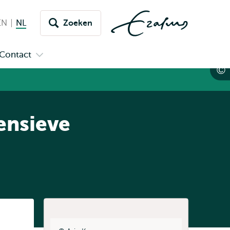
EN
English
NL
Nederlands huidige taal
Zoeken
issel
aar
Contact
n
Open
aal
menu
submenu
pus
Contact
ensieve
Listen