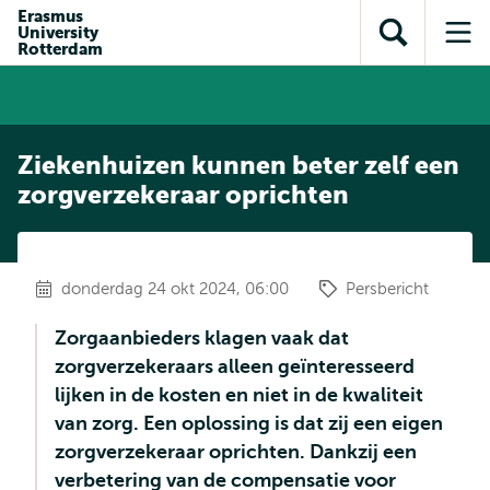
en naar
Erasmus
en naar de
Direct naar
University
de
Toon
Op
zoekfunctie
subnavigatie
Rotterdam
inhoud
zoekveld
me
gaan
gaan
Ziekenhuizen kunnen beter zelf een
zorgverzekeraar oprichten
donderdag 24 okt 2024, 06:00
Persbericht
Zorgaanbieders klagen vaak dat
zorgverzekeraars alleen geïnteresseerd
lijken in de kosten en niet in de kwaliteit
van zorg. Een oplossing is dat zij een eigen
zorgverzekeraar oprichten. Dankzij een
verbetering van de compensatie voor