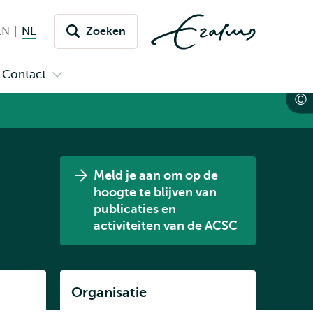
EN
English
NL
Nederlands huidige taal
Zoeken
issel
aar
Contact
n
Open
aal
menu
submenu
pus
Contact
Meld je aan om op de
hoogte te blijven van
publicaties en
activiteiten van de ACSC
Listen
Organisatie
Subnavigatie