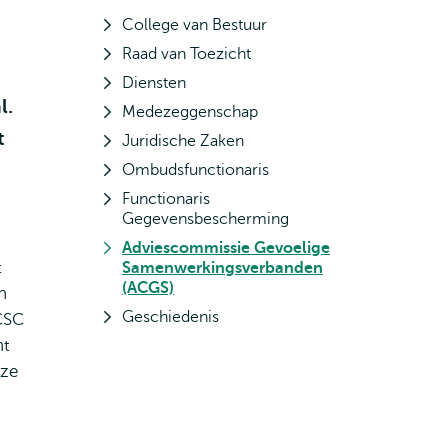
College van Bestuur
Raad van Toezicht
Diensten
l.
Medezeggenschap
t
Juridische Zaken
Ombudsfunctionaris
Functionaris
Gegevensbescherming
Adviescommissie Gevoelige
t
Samenwerkingsverbanden
(ACGS)
n
Geschiedenis
CSC
ht
eze