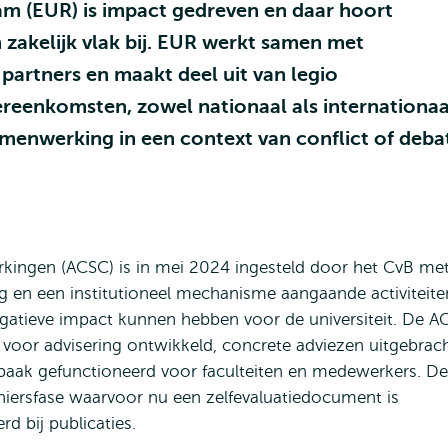
am (EUR) is impact gedreven en daar hoort
akelijk vlak bij. EUR werkt samen met
 partners en maakt deel uit van legio
eenkomsten, zowel nationaal als internationaa
menwerking in een context van conflict of deba
ingen (ACSC) is in mei 2024 ingesteld door het CvB me
ng en een institutioneel mechanisme aangaande activiteite
gatieve impact kunnen hebben voor de universiteit. De A
 voor advisering ontwikkeld, concrete adviezen uitgebrac
baak gefunctioneerd voor faculteiten en medewerkers. D
ioniersfase waarvoor nu een zelfevaluatiedocument is
d bij publicaties.