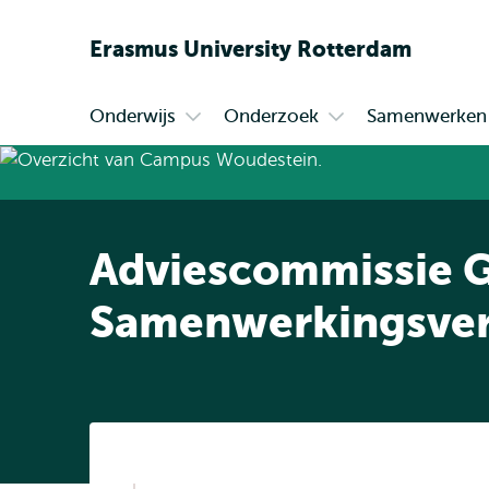
Erasmus
University
Rotterdam
Onderwijs
Onderzoek
Samenwerken
Primair
Open
Open
submenu
submenu
Onderwijs
Onderzoek
Adviescommissie 
Samenwerkingsver