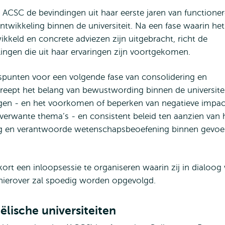
 ACSC de bevindingen uit haar eerste jaren van functione
twikkeling binnen de universiteit. Na een fase waarin het
keld en concrete adviezen zijn uitgebracht, richt de
ingen die uit haar ervaringen zijn voortgekomen.
tspunten voor een volgende fase van consolidering en
eept het belang van bewustwording binnen de universite
ngen - en het voorkomen of beperken van negatieve impac
rwante thema’s - en consistent beleid ten aanzien van 
 en verantwoorde wetenschapsbeoefening binnen gevoel
 een inloopsessie te organiseren waarin zij in dialoog 
hierover zal spoedig worden opgevolgd.
ëlische universiteiten