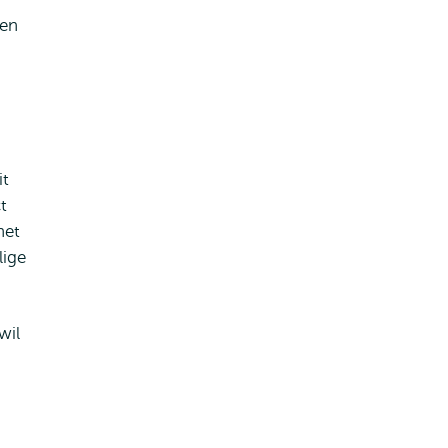
ren
it
t
het
ige
wil