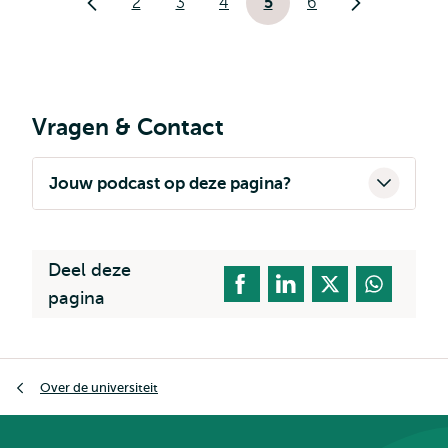
2
3
4
5
6
Vorige
Pagina
Pagina
Pagina
Huidige
Pagina
Volgende
pagina
pagina
pagina
Vragen & Contact
Jouw podcast op deze pagina?
Deel deze
pagina
Kruimelpad
Over de universiteit