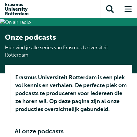
en naar
Erasmus
en naar de
Direct naar
University
de
Toon
Op
zoekfunctie
subnavigatie
Rotterdam
inhoud
zoekveld
me
gaan
gaan
Onze podcasts
Hier vind je alle series van Erasmus Universiteit
Rotterdam
Erasmus Universiteit Rotterdam is een plek
vol kennis en verhalen. De perfecte plek om
podcasts te produceren voor iedereen die
ze horen wil. Op deze pagina zijn al onze
producties overzichtelijk gebundeld.
Al onze podcasts