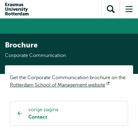
en naar
Erasmus
en naar de
Direct naar
University
de
Toon
Op
zoekfunctie
subnavigatie
Rotterdam
inhoud
zoekveld
me
gaan
gaan
Brochure
Corporate Communication
Get the Corporate Communication brochure on the
Rotterdam School of Management website
Opent
extern
vorige pagina
Opleiding
Contact
pagina
navigatie