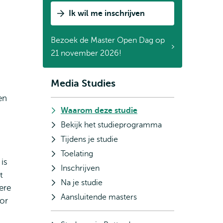
Ik wil me inschrijven
Bezoek de Master Open Dag op
21 november 2026!
Media Studies
Subnavigatie
en
Waarom deze studie
Bekijk het studieprogramma
Tijdens je studie
Toelating
is
Inschrijven
t
Na je studie
ere
Aansluitende masters
oor