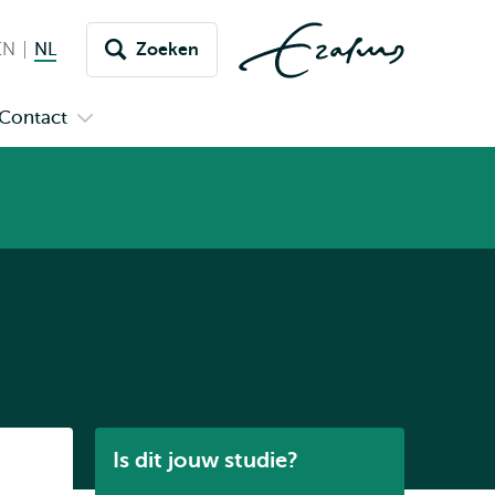
EN
English
NL
Nederlands huidige taal
Zoeken
issel
aar
Contact
n
Open
aal
menu
submenu
pus
Contact
Listen
Is dit jouw studie?