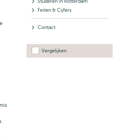
Studeren in Rotterdam
Feiten & Cijfers
je
Contact
Vergelijken
mis
u.
,