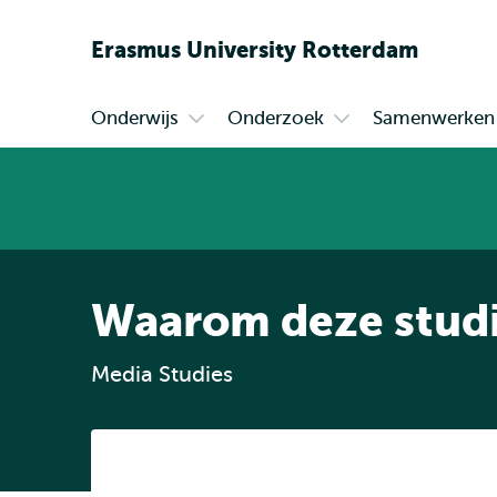
Erasmus
University
Rotterdam
Onderwijs
Onderzoek
Samenwerken
Primair
Open
Open
submenu
submenu
Onderwijs
Onderzoek
Waarom deze stud
Media Studies