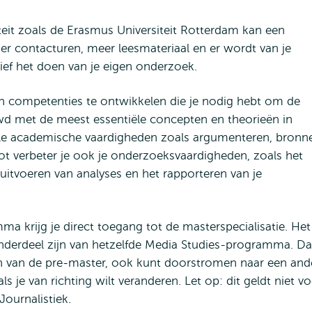
eit zoals de Erasmus Universiteit Rotterdam kan een
der contacturen, meer leesmateriaal en er wordt van je
sief het doen van je eigen onderzoek.
n competenties te ontwikkelen die je nodig hebt om de
uwd met de meest essentiële concepten en theorieën in
iële academische vaardigheden zoals argumenteren, bronn
ot verbeter je ook je onderzoeksvaardigheden, zoals het
uitvoeren van analyses en het rapporteren van je
a krijg je direct toegang tot de masterspecialisatie. Het 
nderdeel zijn van hetzelfde Media Studies-programma. Da
en van de pre-master, ook kunt doorstromen naar een and
s je van richting wilt veranderen. Let op: dit geldt niet v
Journalistiek.