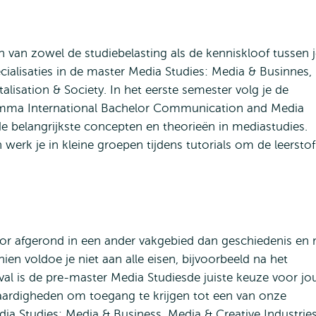
n van zowel de studiebelasting als de kenniskloof tussen 
ialisaties in de master Media Studies: Media & Businnes,
alisation & Society. In het eerste semester volg je de
ramma International Bachelor Communication and Media
 belangrijkste concepten en theorieën in mediastudies.
 werk je in kleine groepen tijdens tutorials om de leerstof
or afgerond in een ander vakgebied dan geschiedenis en 
ien voldoe je niet aan alle eisen, bijvoorbeeld na het
al is de pre-master Media Studiesde juiste keuze voor jo
vaardigheden om toegang te krijgen tot een van onze
ia Studies: Media & Business, Media & Creative Industries