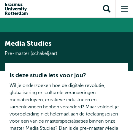
en naar
Erasmus
en naar de
Direct naar
University
de
Toon
Op
zoekfunctie
subnavigatie
Rotterdam
inhoud
zoekveld
me
gaan
gaan
Media Studies
Pre-master (schakeljaar)
Is deze studie iets voor jou?
Wil je onderzoeken hoe de digitale revolutie,
globalisering en culturele veranderingen
mediabedrijven, creatieve industrieën en
samenlevingen hebben veranderd? Maar voldoet je
vooropleiding niet helemaal aan de toelatingseisen
voor een van de masterspecialisaties binnen onze
master Media Studies? Dan is de pre-master Media