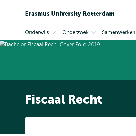
Erasmus
University
Rotterdam
Onderwijs
Onderzoek
Samenwerken
Primair
Open
Open
submenu
submenu
Onderwijs
Onderzoek
Fiscaal Recht