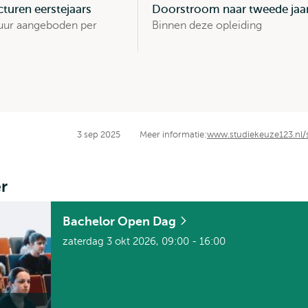
turen eerstejaars
Doorstroom naar tweede jaa
 uur aangeboden per
Binnen deze opleiding
3 sep 2025
Meer informatie:
www.studiekeuze123.nl/
r
Bachelor Open Dag
zaterdag 3 okt 2026, 09:00 - 16:00