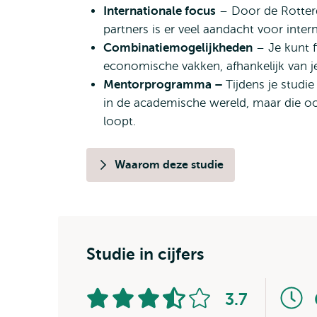
Internationale focus
– Door de Rotter
partners is er veel aandacht voor inter
Combinatiemogelijkheden
– Je kunt f
economische vakken, afhankelijk van je
Mentorprogramma –
Tijdens je stud
in de academische wereld, maar die oo
loopt.
Waarom deze studie
Studie in cijfers
3.7
Aantal
van