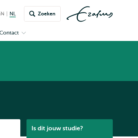
EN
English not available
NL
Nederlands huidige taal
Zoeken
issel
aar
Contact
n
Open
aal
menu
submenu
pus
Contact
Listen
Is dit jouw studie?