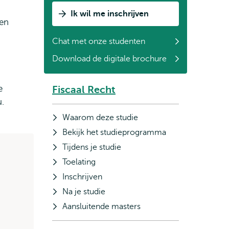
Ik wil me inschrijven
een
Chat met onze studenten
Download de digitale brochure
e
Fiscaal Recht
Subnavigatie
u.
Waarom deze studie
Bekijk het studieprogramma
Tijdens je studie
Toelating
Inschrijven
Na je studie
Aansluitende masters