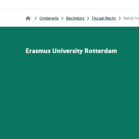
Kruimelpad
Onderwijs
Bachelors
Fiscaal Recht
Bekijk 
Home
Erasmus
University
Rotterdam