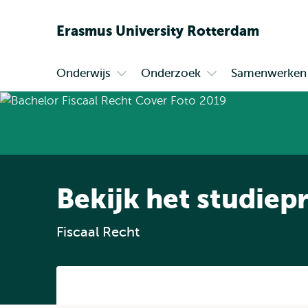
Erasmus
University
Rotterdam
Onderwijs
Onderzoek
Samenwerken
Primair
Open
Open
submenu
submenu
Onderwijs
Onderzoek
Bekijk het studie
Fiscaal Recht