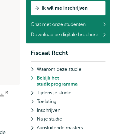
Ik wil me inschrijven
Chat met onze studenten
Download de digitale brochure
Fiscaal Recht
Subnavigatie
Waarom deze studie
Bekijk het
studieprogramma
Tijdens je studie
sic
Opent
Toelating
extern
Inschrijven
Na je studie
Aansluitende masters
 de