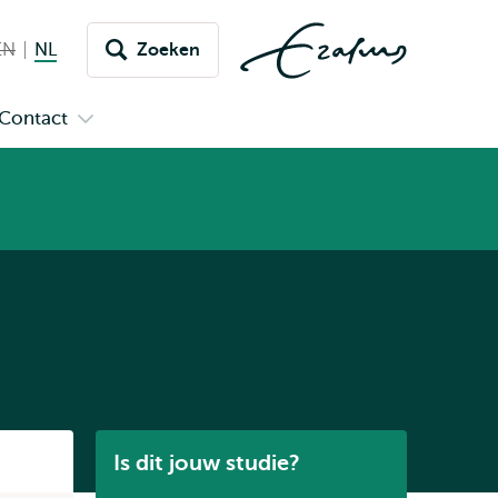
EN
English not available
NL
Nederlands huidige taal
Zoeken
issel
aar
Contact
n
Open
aal
menu
submenu
pus
Contact
Listen
Is dit jouw studie?