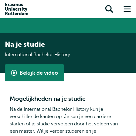
en naar
Erasmus
en naar de
Direct naar
University
de
Toon
Op
zoekfunctie
subnavigatie
Rotterdam
inhoud
zoekveld
me
gaan
gaan
Na je studie
International Bachelor History
Bekijk de video
Bachelor
Geschiedenis
volgens
Mogelijkheden na je studie
Kris
Na de International Bachelor History kun je
verschillende kanten op. Je kan je een carrière
starten of je studie vervolgen door het volgen van
een master. Wil je verder studeren en je