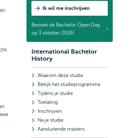
Ik wil me inschrijven
ven
Bezoek de Bachelor Open Dag
op 3 oktober 2026!
acht
International Bachelor
Subnavigatie
History
Waarom deze studie
Bekijk het studieprogramma
Tijdens je studie
Toelating
an
Inschrijven
euwe
Na je studie
Aansluitende masters