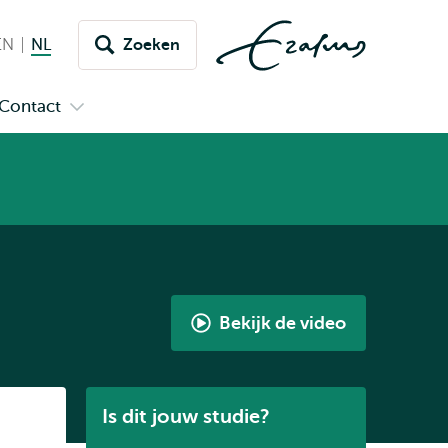
EN
English
NL
Nederlands huidige taal
Zoeken
issel
aar
Contact
n
Open
aal
menu
submenu
pus
Contact
Bekijk de video
Bachelor
Geschiedenis
volgens
Listen
Is dit jouw studie?
Kris