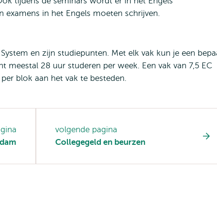
. Ook tijdens de seminars wordt er in het Engels
n examens in het Engels moeten schrijven.
System en zijn studiepunten. Met elk vak kun je een bepa
nt meestal 28 uur studeren per week. Een vak van 7,5 EC
per blok aan het vak te besteden.
agina
volgende pagina
erdam
Collegegeld en beurzen