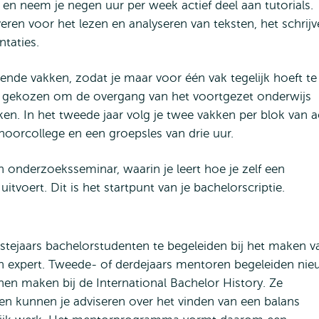
s en neem je negen uur per week actief deel aan tutorials.
ren voor het lezen en analyseren van teksten, het schrij
taties.
gende vakken, zodat je maar voor één vak tegelijk hoeft te
gekozen om de overgang van het voortgezet onderwijs
aken. In het tweede jaar volg je twee vakken per blok van 
 hoorcollege en een groepsles van drie uur.
en onderzoeksseminar, waarin je leert hoe je zelf een
itvoert. Dit is het startpunt van je bachelorscriptie.
ejaars bachelorstudenten te begeleiden bij het maken v
en expert. Tweede- of derdejaars mentoren begeleiden ni
nen maken bij de International Bachelor History. Ze
n en kunnen je adviseren over het vinden van een balans