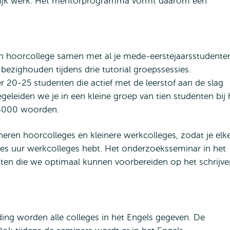
delijk werk. Het mentorprogramma vormt daarom een
een hoorcollege samen met al je mede-eerstejaarsstudente
bezighouden tijdens drie tutorial groepssessies.
 20-25 studenten die actief met de leerstof aan de slag
egeleiden we je in een kleine groep van tien studenten bij 
n 4000 woorden.
ren hoorcolleges en kleinere werkcolleges, zodat je elk
es uur werkcolleges hebt. Het onderzoeksseminar in het
enten die we optimaal kunnen voorbereiden op het schrijv
ding worden alle colleges in het Engels gegeven. De