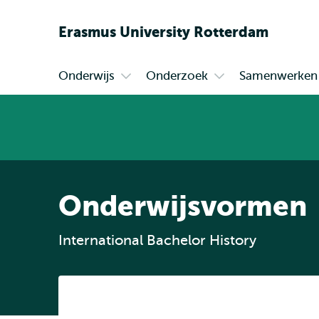
Erasmus
University
Rotterdam
Onderwijs
Onderzoek
Samenwerken
Primair
Open
Open
submenu
submenu
Onderwijs
Onderzoek
Onderwijsvormen
International Bachelor History