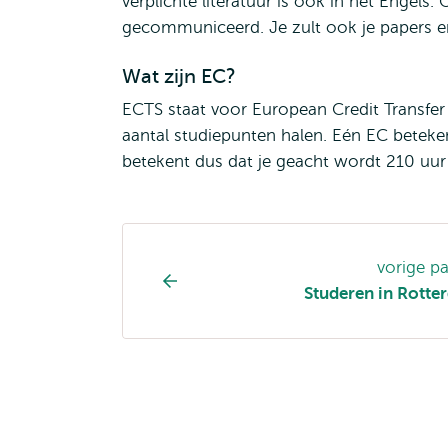
verplichte literatuur is ook in het Engels
gecommuniceerd. Je zult ook je papers e
Wat zijn EC?
ECTS staat voor European Credit Transfer 
aantal studiepunten halen. Eén EC beteke
betekent dus dat je geacht wordt 210 uur 
Opleiding
vorige p
pagina
Studeren in Rott
navigatie