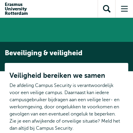
en naar
Erasmus
en naar de
Direct naar
University
de
Toon
Op
zoekfunctie
subnavigatie
Rotterdam
inhoud
zoekveld
me
gaan
gaan
Beveiliging & veiligheid
Veiligheid bereiken we samen
De afdeling Campus Security is verantwoordelijk
voor een veilige campus. Daarnaast kan iedere
campusgebruiker bijdragen aan een veilige leer- en
werkomgeving, door ongelukken te voorkomen en
gevolgen van een eventueel ongeluk te beperken.
Zie je een afwijkende of onveilige situatie? Meld het
dan altijd bij Campus Security.