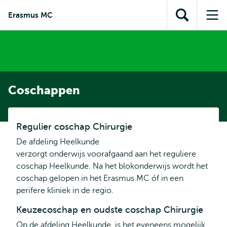
en naar
en naar de
Direct naar
Erasmus MC
de
Toon
Op
zoekfunctie
subnavigatie
inhoud
zoekveld
me
gaan
gaan
Coschappen
Regulier coschap Chirurgie
De afdeling Heelkunde
verzorgt onderwijs voorafgaand aan het reguliere
coschap Heelkunde. Na het blokonderwijs wordt het
coschap gelopen in het Erasmus MC óf in een
perifere kliniek in de regio.
Keuzecoschap en oudste coschap Chirurgie
Op de afdeling Heelkunde is het eveneens mogelijk