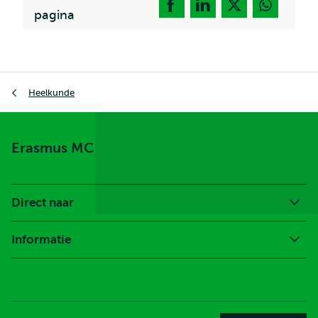
pagina
Kruimelpad
Heelkunde
Erasmus MC
Direct naar
Informatie