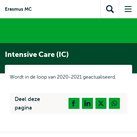
en naar
en naar de
Direct naar
Erasmus MC
de
Toon
Op
zoekfunctie
subnavigatie
inhoud
zoekveld
me
gaan
gaan
Intensive Care (IC)
Wordt in de loop van 2020-2021 geactualiseerd.
Deel deze
pagina
Kruimelpad