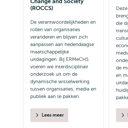
Change and Society
(ROCCS)
Deze
bren
De verantwoordelijkheden en
die 
rollen van organisaties
trans
veranderen en blijven zich
cultu
aanpassen aan hedendaagse
econ
maatschappelijke
medi
uitdagingen. Bij ERMeCHS
onde
voeren we interdisciplinair
de m
onderzoek uit om de
en ma
dynamische wisselwerking
uitda
tussen organisaties, media en
huidi
publiek aan te pakken.
pakk
Lees meer