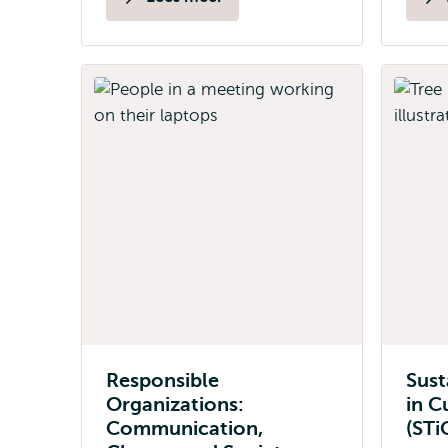
Responsible
Sust
Organizations:
in C
Communication,
(STi