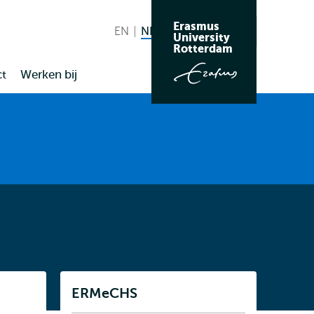
Erasmus
EN
English
NL
Nederlands huidige taal
Zoeken
University
Wissel
Rotterdam
naar
t
Werken bij
taal
Listen
ERMeCHS
Subnavigatie