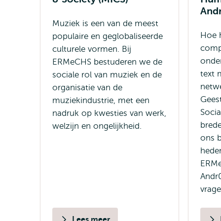
And
Muziek is een van de meest
Hoe 
populaire en geglobaliseerde
comp
culturele vormen. Bij
onde
ERMeCHS bestuderen we de
text 
sociale rol van muziek en de
netw
organisatie van de
Gees
muziekindustrie, met een
Soci
nadruk op kwesties van werk,
bred
welzijn en ongelijkheid.
ons b
hede
ERMe
Andr
vrage
Lees meer