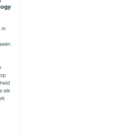
logy
 in
ieën
e
 op
heid
ie elk
eft