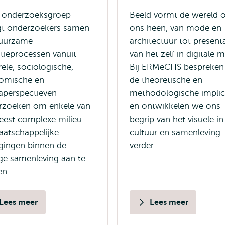
 onderzoeksgroep
Beeld vormt de wereld
gt onderzoekers samen
ons heen, van mode en
duurzame
architectuur tot present
itieprocessen vanuit
van het zelf in digitale m
rele, sociologische,
Bij ERMeCHS bespreken
omische en
de theoretische en
aperspectieven
methodologische implic
rzoeken om enkele van
en ontwikkelen we ons
eest complexe milieu-
begrip van het visuele in
atschappelijke
cultuur en samenleving
gingen binnen de
verder.
ge samenleving aan te
en.
Lees meer
Lees meer