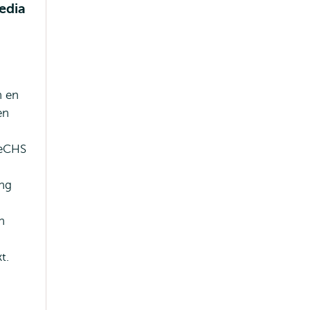
edia
n en
en
MeCHS
ng
n
t.