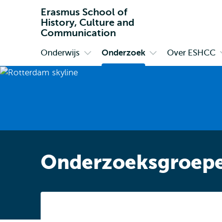
Erasmus School of
History, Culture and
Communication
Onderwijs
Onderzoek
Over ESHCC
Primair
Open
Open
submenu
submenu
Onderwijs
Onderzoek
Onderzoeksgroep