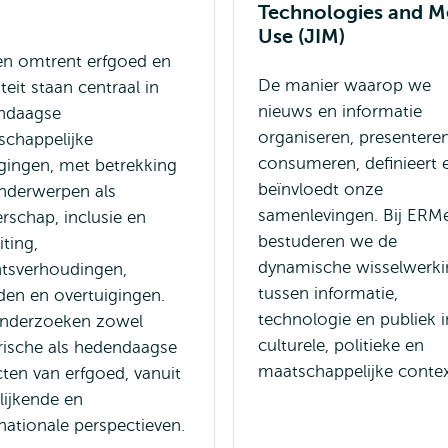
Technologies and M
Use (JIM)
en omtrent erfgoed en
De manier waarop we
iteit staan centraal in
nieuws en informatie
ndaagse
organiseren, presentere
schappelijke
consumeren, definieert 
gingen, met betrekking
beïnvloedt onze
nderwerpen als
samenlevingen. Bij ER
rschap, inclusie en
bestuderen we de
iting,
dynamische wisselwerki
tsverhoudingen,
tussen informatie,
en en overtuigingen.
technologie en publiek i
nderzoeken zowel
culturele, politieke en
rische als hedendaagse
maatschappelijke contex
ten van erfgoed, vanuit
lijkende en
nationale perspectieven.