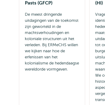
Pasts (GFCP)
(HI)
De meest dringende
Vrag
uitdagingen van de toekomst
ident
zijn geworteld in de
hede
machtsverhoudingen en
maat
koloniale structuren uit het
uitda
verleden. Bij ERMeCHS willen
tot o
we kijken naar hoe de
burge
erfenissen van het
uitslu
kolonialisme de hedendaagse
mach
wereldorde vormgeven.
waard
We o
histo
aspec
verge
trans