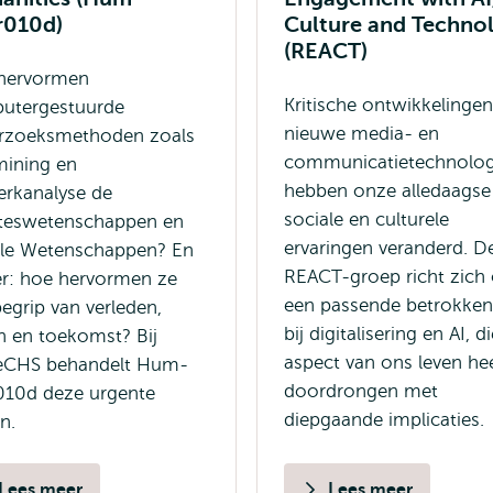
r010d)
Culture and Techno
(REACT)
hervormen
Kritische ontwikkelingen
utergestuurde
nieuwe media- en
rzoeksmethoden zoals
communicatietechnolog
mining en
hebben onze alledaagse
erkanalyse de
sociale en culturele
teswetenschappen en
ervaringen veranderd. D
ale Wetenschappen? En
REACT-groep richt zich
er: hoe hervormen ze
een passende betrokken
egrip van verleden,
bij digitalisering en AI, d
n en toekomst? Bij
aspect van ons leven he
CHS behandelt Hum-
doordrongen met
010d deze urgente
diepgaande implicaties.
n.
Lees meer
Lees meer