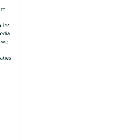
 om
aties
edia.
 we
aties