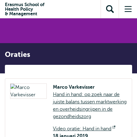
en naar
Erasmus School of
en naar de
Direct naar
Health Policy
de
Toon
Op
zoekfunctie
subnavigatie
& Management
inhoud
zoekveld
me
gaan
gaan
Oraties
Marco Varkevisser
Hand in hand: op zoek naar de
juiste balans tussen marktwerking
en overheidsingrijpen in de
gezondheidszorg
Video oratie: Hand in hand
Opent
18 januari 2019
extern