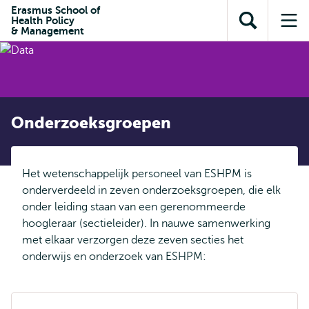
en naar
Erasmus School of
en naar de
Direct naar
Health Policy
de
Toon
Op
zoekfunctie
subnavigatie
& Management
inhoud
zoekveld
me
gaan
gaan
Onderzoeksgroepen
Het wetenschappelijk personeel van ESHPM is
onderverdeeld in zeven onderzoeksgroepen, die elk
onder leiding staan van een gerenommeerde
hoogleraar (sectieleider). In nauwe samenwerking
met elkaar verzorgen deze zeven secties het
onderwijs en onderzoek van ESHPM: