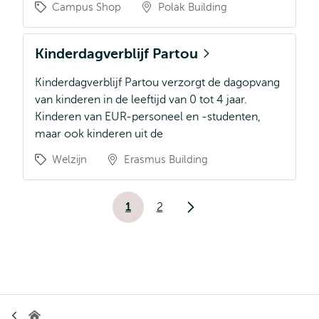
Campus Shop
Polak Building
Kinderdagverblijf Partou
Kinderdagverblijf Partou verzorgt de dagopvang
van kinderen in de leeftijd van 0 tot 4 jaar.
Kinderen van EUR-personeel en -studenten,
maar ook kinderen uit de
Welzijn
Erasmus Building
Paginering
1
2
Huidige
Pagina
Volgende
pagina
pagina
Kruimelpad