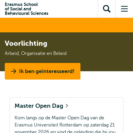
en naar
Erasmus School
en naar de
Direct naar
of Social and
de
Toon
Op
zoekfunctie
subnavigatie
Behavioural Sciences
inhoud
zoekveld
me
gaan
gaan
Voorlichting
Arbeid, Organisatie en Beleid
Ik ben geïnteresseerd!
Master Open Dag
Kom langs op de Master Open Dag van de
Erasmus Universiteit Rotterdam op zaterdag 21
november 2026 en vind de opleiding die bij jou